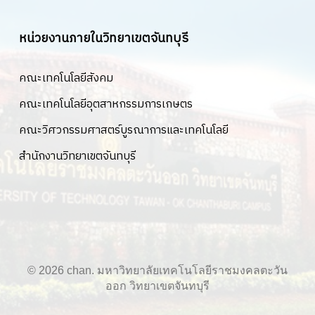
หน่วยงานภายในวิทยาเขตจันทบุรี
คณะเทคโนโลยีสังคม
คณะเทคโนโลยีอุตสาหกรรมการเกษตร
คณะวิศวกรรมศาสตร์บูรณาการและเทคโนโลยี
สำนักงานวิทยาเขตจันทบุรี
© 2026 chan. มหาวิทยาลัยเทคโนโลยีราชมงคลตะวัน
ออก วิทยาเขตจันทบุรี