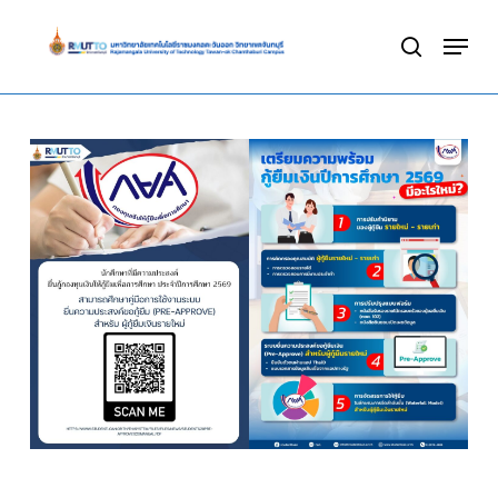
Skip
Menu
to
search
Close
main
Menu
content
.