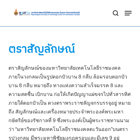
Skip
Menu
to
search
Close
main
Menu
content
ตราสัญลักษณ์
ตราสัญลักษณ์ของมหาวิทยาลัยเทคโนโลยีราชมงคล
ภายในวงกลมเป็นรูปดอกบัวบาน 8 กลีบ ล้อมรอบดอกบัว
บาน 8 กลีบ หมายถึง ทางแห่งความสำเร็จมรรค 8 และ
ความสดชื่น เบิกบาน ก่อให้เกิดปัญญาแผ่ขจรไปทั่วสารทิศ
ภายใต้ดอกบัวเป็น ดวงตราพระราชลัญจกรบรรจุอยู่ หมาย
ถึง สัญลักษณ์และเครื่องหมายประจำพระองค์พระมหา
กษัตริย์ของรัชกาลที่ 9 ซึ่งพระองค์เป็นผู้พระราชทานนาม
ว่า “มหาวิทยาลัยเทคโนโลยีราชมงคลตะวันออก”บนตรา
รูปวงกลม มีพระมหาพิชัยมงกุฎครอบและมีเลข 9 อยู่