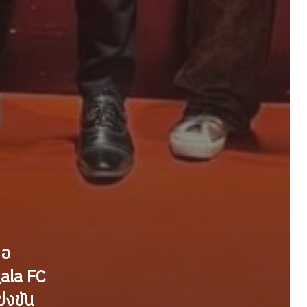
ขอ
ala FC
ข่งขัน