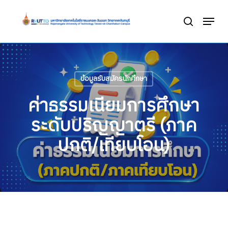
Skip
Menu
to
search
Close
main
Menu
content
ข้อมูลรับสมัครนักศึกษา
ค่าธรรมเนียมการศึกษา
ระดับปริญญาตรี (ภาค
ปกติ/เทียบโอน)