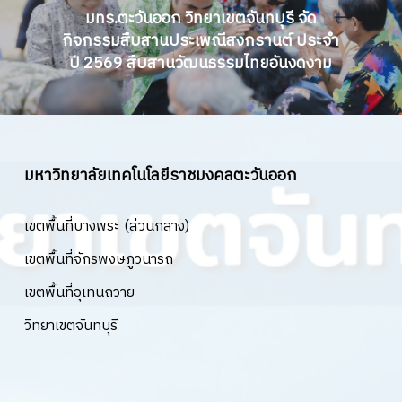
มทร.ตะวันออก วิทยาเขตจันทบุรี จัด
กิจกรรมสืบสานประเพณีสงกรานต์ ประจำ
ปี 2569 สืบสานวัฒนธรรมไทยอันงดงาม
มหาวิทยาลัยเทคโนโลยีราชมงคลตะวันออก
เขตพื้นที่บางพระ (ส่วนกลาง)
เขตพื้นที่จักรพงษภูวนารถ
เขตพื้นที่อุเทนถวาย
วิทยาเขตจันทบุรี