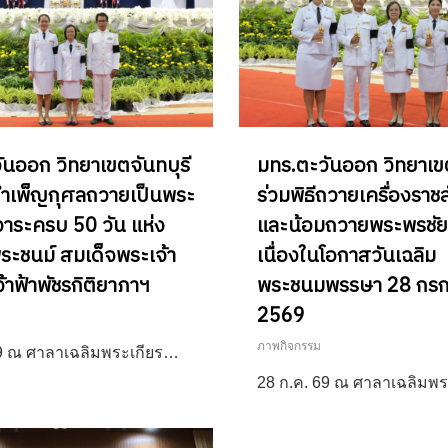
ันออก วิทยาเขตจันทบุรี
มทร.ตะวันออก วิทยาเขต
ีบำเพ็ญกุศลถวายเป็นพระ
ร่วมพิธีถวายเครื่องราช
วาระครบ 50 วัน แห่ง
และน้อมถวายพระพรชั
ระชนม์ สมเด็จพระเจ้า
เนื่องในโอกาสวันเฉลิม
จ้าฟ้าพัชรกิติยาภาฯ
พระชนมพรรษา 28 กร
2569
ภาพกิจกรรม
69 ณ ศาลาเฉลิมพระเกียร…
28 ก.ค. 69 ณ ศาลาเฉลิมพ