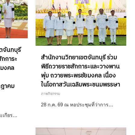
จันทบุรี
สำนักงานวิทยาเขตจันทบุรี ร่วม
สักการะ
พิธีถวายราชสักการะและวางพาน
ยมงคล
พุ่ม ถวายพระพรชัยมงคล เนื่อง
ในโอกาสวันเฉลิมพระชนมพรรษา
กฎาคม
ภาพกิจกรรม
28 ก.ค. 69 ณ หอประชุมที่ว่าการ…
ระเกียร…