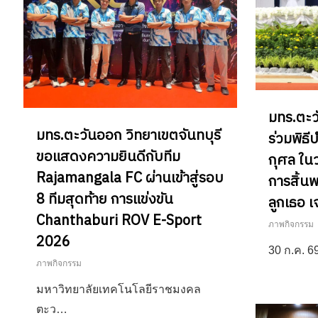
มทร.ตะว
มทร.ตะวันออก วิทยาเขตจันทบุรี
ร่วมพิธ
ขอแสดงความยินดีกับทีม
กุศล ใน
Rajamangala FC ผ่านเข้าสู่รอบ
การสิ้นพ
8 ทีมสุดท้าย การแข่งขัน
ลูกเธอ เ
Chanthaburi ROV E-Sport
ภาพกิจกรรม
2026
30 ก.ค. 
ภาพกิจกรรม
มหาวิทยาลัยเทคโนโลยีราชมงคล
ตะว…