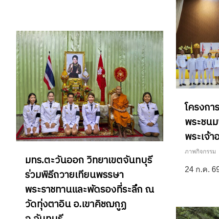
โครงการ
พระชนม
พระเจ้าอย
ภาพกิจกรรม
มทร.ตะวันออก วิทยาเขตจันทบุรี
24 ก.ค. 
ร่วมพิธีถวายเทียนพรรษา
พระราชทานและพัดรองที่ระลึก ณ
วัดทุ่งตาอิน อ.เขาคิชฌกูฏ