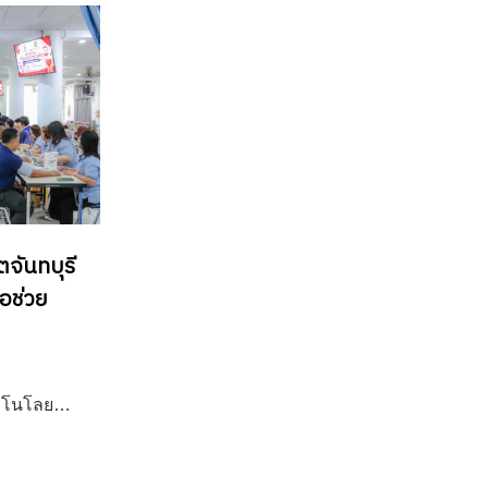
จันทบุรี
่อช่วย
ทคโนโลย…