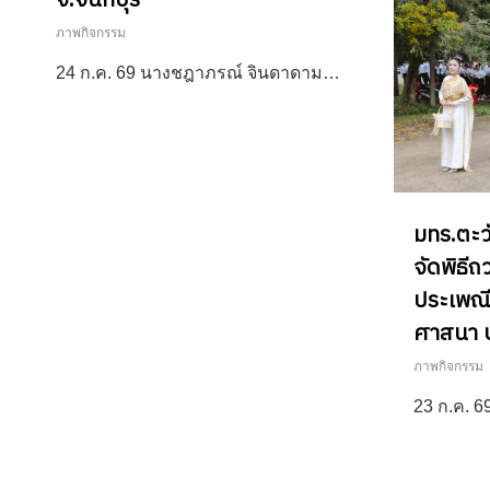
จ.จันทบุรี
ภาพกิจกรรม
24 ก.ค. 69 นางชฎาภรณ์ จินดาดาม…
มทร.ตะว
จัดพิธี
ประเพณี
ศาสนา 
ภาพกิจกรรม
23 ก.ค. 