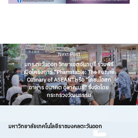
Next Post
มทร.ตะวันออก วิทยาเขตจันทบุรี ร่วมพิธี
เปิดโครงการ “Pharmtable: The Future
Culinary of ASEAN” หรือ “โภชนโอสถ
อาหาร อนาคต อุษาคเนย์” ซึ่งจัดโดย
กระทรวงวัฒนธรรม
มหาวิทยาลัยเทคโนโลยีราชมงคลตะวันออก